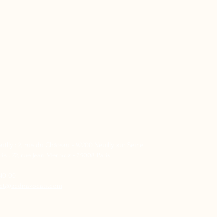
illy : 2, rue du Château - 92200 Neuilly sur Seine
is : 22, rue Jean Mermoz - 75008 Paris
 40 00
act@acdnavocats.com